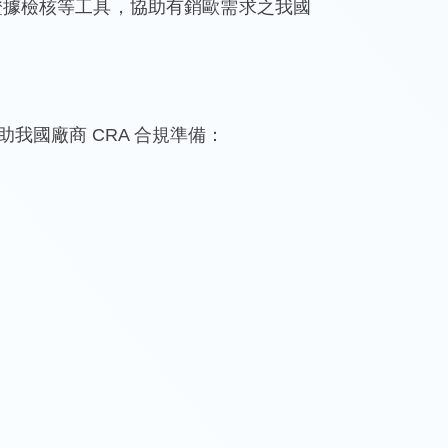
證據檢核等工具，協助有銷歐需求之我國
服務
測實
國廠商 CRA 合規準備：