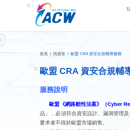
跳
:::
到
T
主
要
內
容
區
塊
首頁
找資安
歐盟 CRA 資安合規輔導服務
:::
歐盟 CRA 資安合規輔
服務說明
歐盟《網路韌性法案》（Cyber Resil
品」，必須符合資安設計、漏洞管理及
要求者不得於歐盟市場銷售。