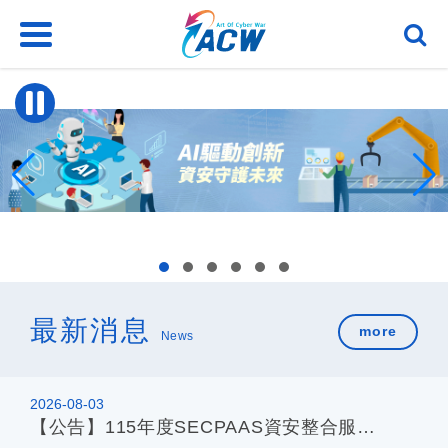
跳
到
主
要
內
容
區
塊
最新消息
more
News
2026-08-03
【公告】115年度SECPAAS資安整合服務平台 產品服務上架申請開跑囉！！