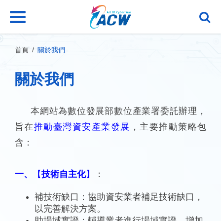
跳
到
主
要
內
首頁
關於我們
容
區
關於我們
塊
本網站為數位發展部數位產業署委託辦理，
旨在
推動臺灣資安產業發展
，主要推動策略包
含：
一、
【
技術自主化
】
：
補技術缺口：協助資安業者補足技術缺口，
以完善解決方案。
助場域實證：輔導業者進行場域實證，增加