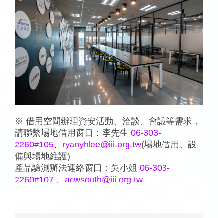
※ 借用空間辦理資安活動、洽談、會議等需求，
請聯繫場地借用窗口：李先生
06-303-
2260#10
5
、
ryanyhlee@iii.org.tw
(場地借用、設
備與場地維護)
產品驗測辦法連絡窗口：吳小姐
06-303-
2260#107
、acwsouth@iii.org.tw