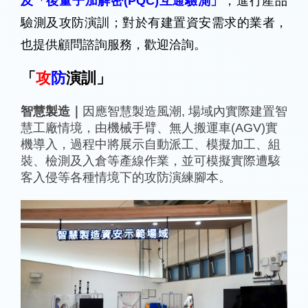
及「後量子加解密(PQC)互通驗測」
，進行產品
驗測及攻防演訓；對於有建置資安需求的業者，
也提供顧問諮詢服務，歡迎洽詢。
「
攻
防
演訓
」
智慧製造｜
因應智慧製造風潮, 場域內實際建置智
慧工廠情境，由機械手臂、無人搬運車(AGV)實
機導入，過程中將展示自動派工、模擬加工、組
裝、檢測及入倉等產線作業，並可模擬實際遭駭
客入侵等各種情境下的攻防演練腳本。