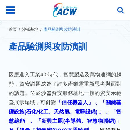
跳
到
主
要
內
首頁
沙崙基地
產品驗測與攻防演訓
容
區
產品驗測與攻防演訓
塊
因應進入工業4.0時代，智慧製造及萬物連網的趨
勢，資安議題成為了許多產業需重新思考與面對
的議題。位於沙崙資安服務基地一樓的資安示範
暨展示場域，可針對
「信任機器人」 、「關鍵基
礎設施(石化/化工、天然氣、電驛設備) 」 、「智
慧綠能」、「新興主題(半導體、智慧物聯網)」