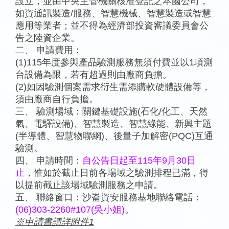
設立，並由中央主管機關核准登記之本國公司，
如資通訊製造/服務、智慧機械、智慧製造或智慧
應用等業者；並不得為經濟部投資審議委員會公
告之陸資企業。
二、 申請費用：
(1)115年度參與產品驗測服務無須付費並以1項測
台設備為限，若有超過則由廠商負擔。
(2)如因驗測個案需求衍生需添購軟硬體設備等，
須由廠商自行負擔。
三、 驗測場域：關鍵基礎設施(石化/化工、天然
氣、電驛設備)、智慧製造、智慧綠能、新興主題
(半導體、智慧物聯網)、後量子加解密(PQC)互通
驗測。
四、 申請時間：
自公告日起至115年9月30日
止
，惟如於截止日前各場域之驗測排程已滿，得
以提前截止該場域驗測服務之申請。
五、 聯絡窗口：沙崙資安服務基地聯絡電話：
(06)303-2260#107(吳小姐)
。
※申請書請詳附件1