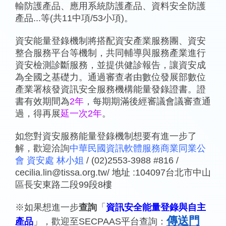
輸防護產品、應用系統防護產品、資料安全防護
產品...等(共11中項/53小項)。
資安能量登錄機制將搭配資安產業服務團、資安
整合服務平台等機制，共同輔導與服務產業進行
資安檢測診斷服務，並提供健診報告，讓資安成
為全國之基礎力。通過審查者由數位發展部數位
產業署核發資訊安全服務機構能量發錄證書。證
書有效期間為
2
年
，每期期滿後經審議會議審查通
過，得再展
延一次2年
。
如您對資安服務能量登錄機制想要有進一步了
解，歡迎洽詢
中華民國資訊軟體服務商業同業公
會 資安處 林小姐
/ (02)2553-3988 #816 /
cecilia.lin@tissa.org.tw/
地址
:104097台北市中山
區長安東路二段99段8樓
※如果想進一步
查詢
「
資訊安全能量登錄與自主
傳送門
產品
」，歡迎至SECPAAS平台查詢：