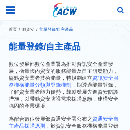
跳
到
主
要
內
首頁
做資安
能量登錄/自主產品
容
區
能量登錄/自主產品
塊
數位發展部數位產業署為推動資訊安全產業發
展，衡量國內資安的服務能量及自主研發能力，
盤點資安業者技術能量，特規劃建立
資訊安全服
務機構能量分類與登錄機制
，期透過能量登錄，
了解資安業者能力優勢，鼓勵發展先進資安防護
措施，以帶動資安防護需求採購意願，建構安全
強固的產業環境。
為配合數位發展部資通安全署公布之
資通安全自
主產品採購原則
，於資訊安全服務機構能量登錄