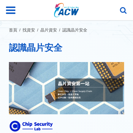
跳
到
主
要
內
首頁
找資安
晶片資安
認識晶片安全
容
區
認識晶片安全
塊